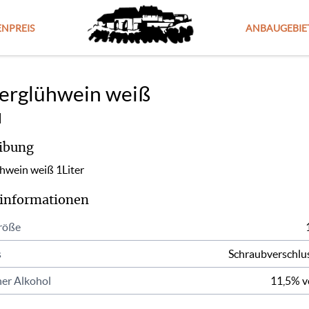
NPREIS
ANBAUGEBIE
erglühwein weiß
ibung
hwein weiß 1Liter
informationen
röße
s
Schraubverschlu
er Alkohol
11,5% v