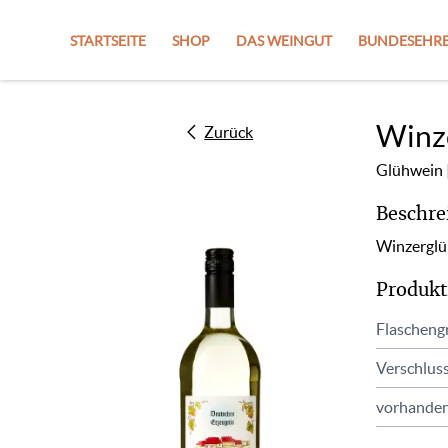
STARTSEITE
SHOP
DAS WEINGUT
BUNDESEHRE
Winz
Zurück
Glühwein
Beschre
Winzerglü
Produkt
Flascheng
Verschlus
vorhanden