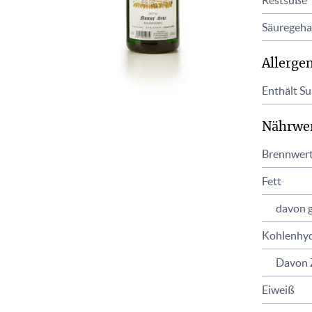
Restsüße
Säuregeha
Allerge
Enthält Sul
Nährwe
Brennwer
Fett
davon g
Kohlenhyd
Davon 
Eiweiß