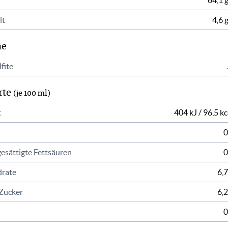
64,1 g
lt
4,6 g
ne
fite
rte
(je 100 ml)
t
404 kJ / 96,5 kc
0
esättigte Fettsäuren
0
rate
6,7
Zucker
6,2
0