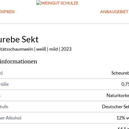
NPREIS
ANBAUGEBIET
urebe Sekt
itätsschaumwein
weiß
mild
2023
informationen
n)
Scheure
röße
0,75
s
Naturkork
tufe
Deutscher Se
er Alkohol
12% v