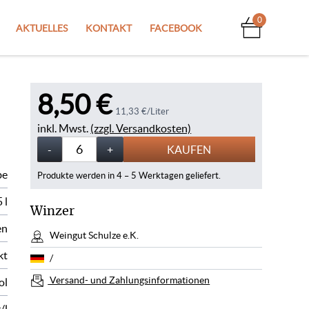
0
AKTUELLES
KONTAKT
FACEBOOK
8,50 €
11,33 €/Liter
inkl. Mwst.
(zzgl. Versandkosten)
Menge
-
Weniger
+
Mehr
KAUFEN
be
Produkte werden in 4 – 5 Werktagen geliefert.
 l
Winzer
en
Weingut Schulze e.K.
kt
/
Versand- und Zahlungsinformationen
ol