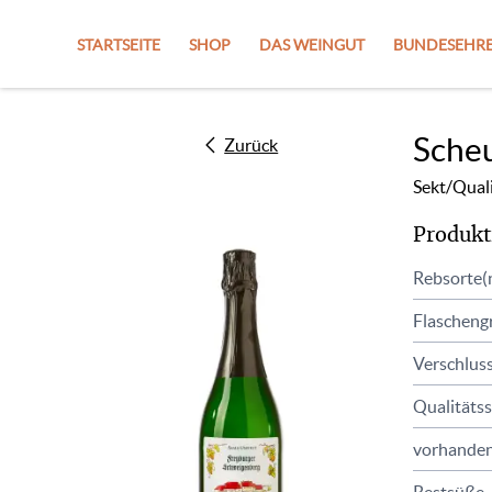
STARTSEITE
SHOP
DAS WEINGUT
BUNDESEHRE
Sche
Zurück
Sekt/Qual
Produkt
Rebsorte(
Flascheng
Verschlus
Qualitätss
vorhanden