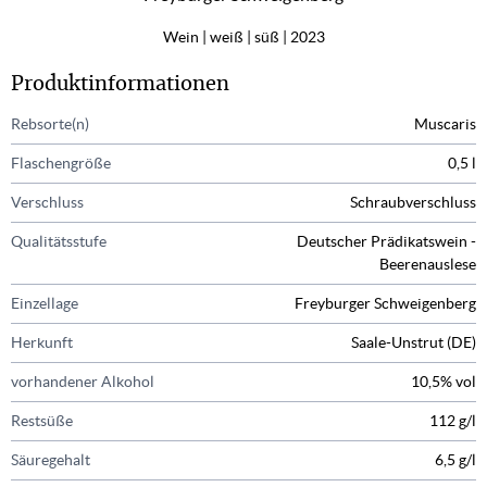
Wein
weiß
süß
2023
Produktinformationen
Rebsorte(n)
Muscaris
Flaschengröße
0,5 l
Verschluss
Schraubverschluss
Qualitätsstufe
Deutscher Prädikatswein -
Beerenauslese
Einzellage
Freyburger Schweigenberg
Herkunft
Saale-Unstrut (DE)
vorhandener Alkohol
10,5% vol
Restsüße
112 g/l
Säuregehalt
6,5 g/l