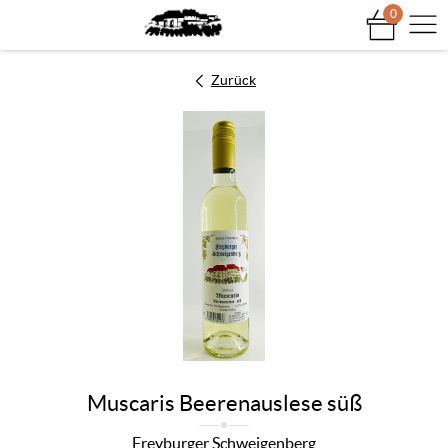
0
Na
Zurück
Muscaris Beerenauslese süß
Freyburger Schweigenberg