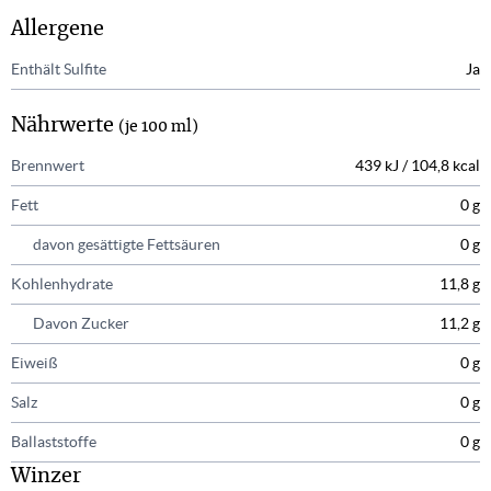
Allergene
Enthält Sulfite
Ja
Nährwerte
(je 100 ml)
Brennwert
439 kJ / 104,8 kcal
Fett
0 g
davon gesättigte Fettsäuren
0 g
Kohlenhydrate
11,8 g
Davon Zucker
11,2 g
Eiweiß
0 g
Salz
0 g
Ballaststoffe
0 g
Winzer