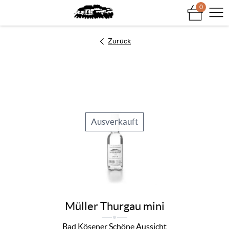
0
Na
Zurück
Ausverkauft
Müller Thurgau mini
Bad Kösener Schöne Aussicht