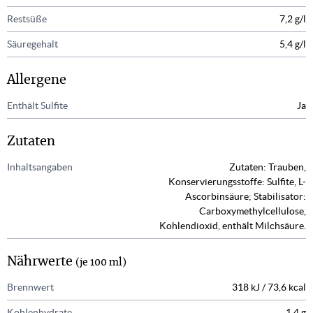
Restsüße
7,2 g/l
Säuregehalt
5,4 g/l
Allergene
Enthält Sulfite
Ja
Zutaten
Inhaltsangaben
Zutaten: Trauben,
Konservierungsstoffe: Sulfite, L-
Ascorbinsäure; Stabilisator:
Carboxymethylcellulose,
Kohlendioxid, enthält Milchsäure.
Nährwerte
(je 100 ml)
Brennwert
318 kJ / 73,6 kcal
Kohlenhydrate
1,4 g