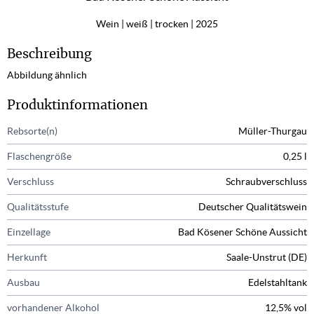
Wein
weiß
trocken
2025
Beschreibung
Abbildung ähnlich
Produktinformationen
Rebsorte(n)
Müller-Thurgau
Flaschengröße
0,25 l
Verschluss
Schraubverschluss
Qualitätsstufe
Deutscher Qualitätswein
Einzellage
Bad Kösener Schöne Aussicht
Herkunft
Saale-Unstrut (DE)
Ausbau
Edelstahltank
vorhandener Alkohol
12,5% vol