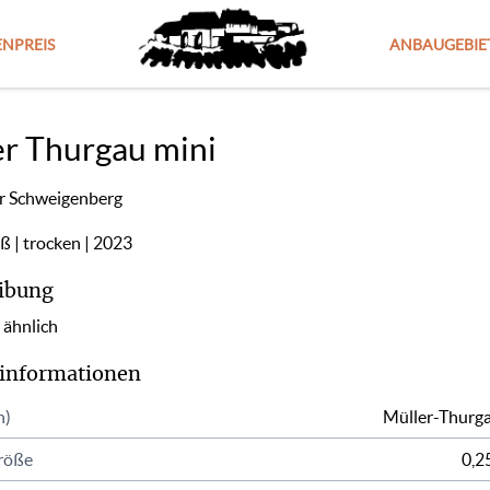
NPREIS
ANBAUGEBIE
r Thurgau mini
r Schweigenberg
iß
trocken
2023
ibung
 ähnlich
informationen
n)
Müller-Thurg
röße
0,25