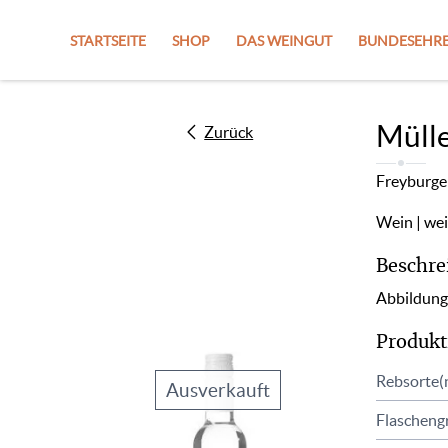
STARTSEITE
SHOP
DAS WEINGUT
BUNDESEHRE
Mülle
Zurück
Freyburge
Wein
we
Beschre
Abbildung
Produkt
Rebsorte(
Ausverkauft
Flascheng