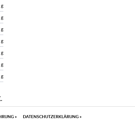
 g
 g
 g
 g
 g
 g
 g
.
EHRUNG
»
DATENSCHUTZERKLÄRUNG
»