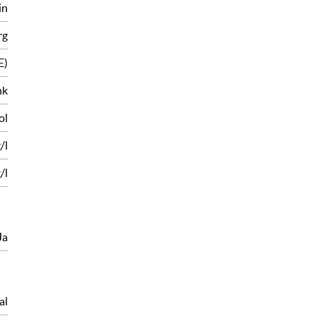
in
rg
E)
nk
ol
/l
/l
Ja
al