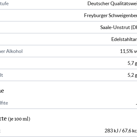
tufe
Deutscher Qualitätswe
Freyburger Schweigenbe
Saale-Unstrut (D
Edelstahlta
er Alkohol
11,5% v
5,7 g
lt
5,2 g
ne
fite
rte
(je 100 ml)
t
283 kJ / 67,6 kc