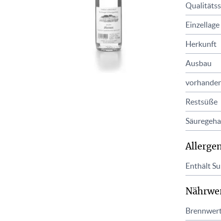
Qualitätss
Einzellage
Herkunft
Ausbau
vorhanden
Restsüße
Säuregeha
Allerge
Enthält Sul
Nährwe
Brennwer