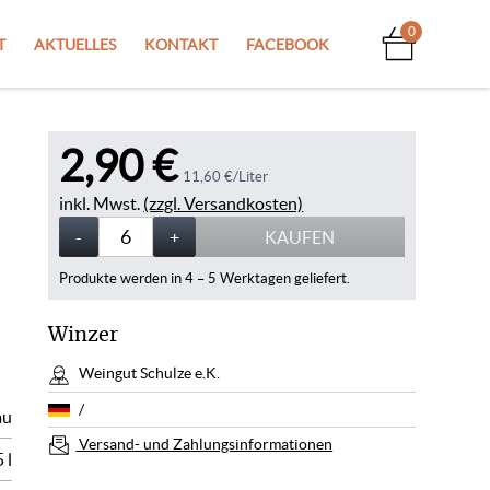
0
T
AKTUELLES
KONTAKT
FACEBOOK
2,90 €
11,60 €/Liter
inkl. Mwst.
(zzgl. Versandkosten)
Menge
-
Weniger
+
Mehr
KAUFEN
Produkte werden in 4 – 5 Werktagen geliefert.
Winzer
Weingut Schulze e.K.
/
au
Versand- und Zahlungsinformationen
 l