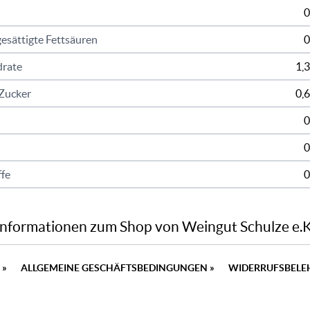
0
esättigte Fettsäuren
0
rate
1,3
Zucker
0,6
0
0
ffe
0
Informationen zum Shop von Weingut Schulze e.K
N
»
ALLGEMEINE GESCHÄFTSBEDINGUNGEN
»
WIDERRUFSBEL